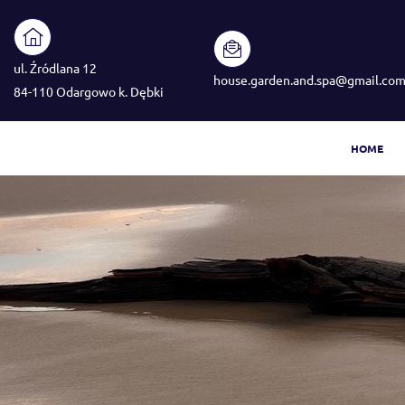
ul. Źródlana 12
house.garden.and.spa@gmail.co
84-110 Odargowo k. Dębki
HOME